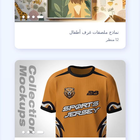
نماذج ملصقات غرف أطفال
12 منظر