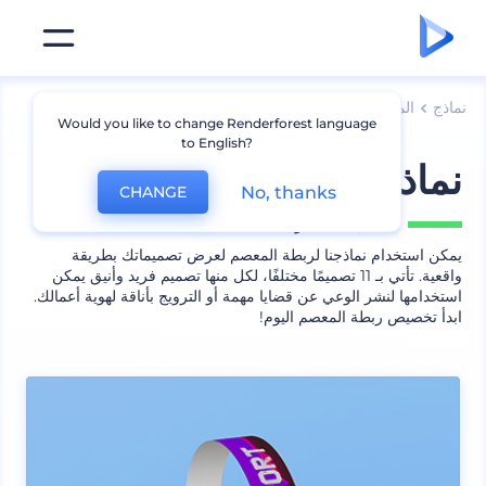
نماذج
المنتجات
نماذج سوار الرسغ
Would you like to change Renderforest language
to English?
نماذج ربطة معصم يدوية
No, thanks
CHANGE
يشمل
11 منظر
يمكن استخدام نماذجنا لربطة المعصم لعرض تصميماتك بطريقة
واقعية. تأتي بـ 11 تصميمًا مختلفًا، لكل منها تصميم فريد وأنيق يمكن
استخدامها لنشر الوعي عن قضايا مهمة أو الترويج بأناقة لهوية أعمالك.
ابدأ تخصيص ربطة المعصم اليوم!