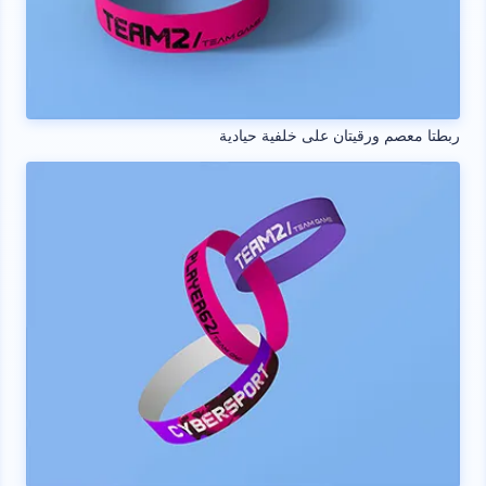
ربطتا معصم ورقيتان على خلفية حيادية