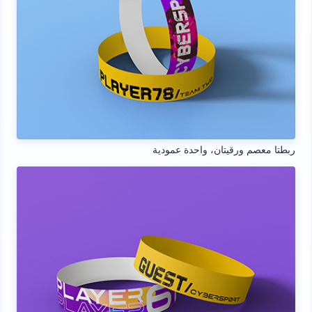
ربطتا معصم ورقيتان، واحدة عمودية