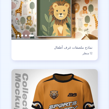
نماذج ملصقات غرف أطفال
12 منظر