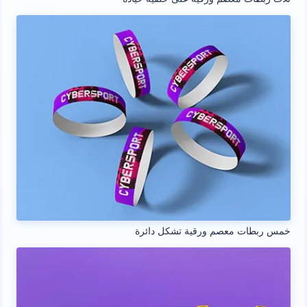
خمس ربطات معصم ورقية تشكل دائرة