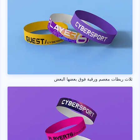
ثلاث ربطات معصم ورقية فوق بعضها البعض