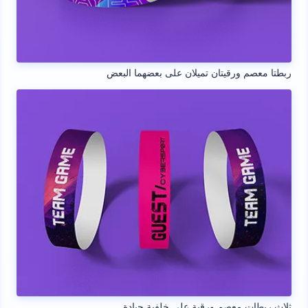
ربطتا معصم ورقيتان تميلان على بعضهما البعض
ثلاث ربطات معصم ورقية على خلفية حيادة