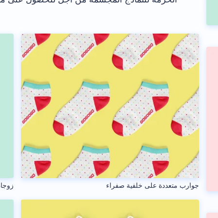
جوارب متعددة على خلفية صفراء
زوجا