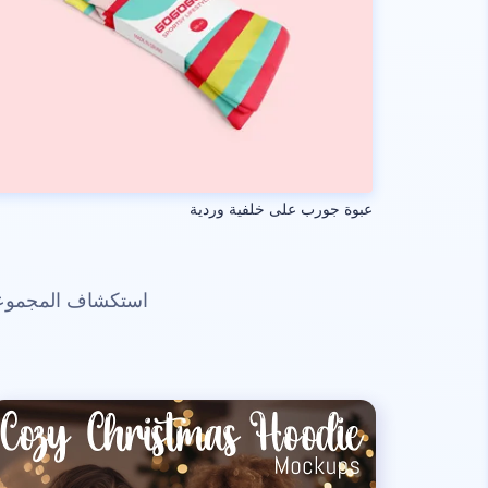
عبوة جورب على خلفية وردية
استكشاف المجموعات