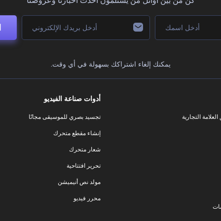
كن من بين أوائل من يستلمون أحدث أخبارنا وعروضنا
ا
يمكنك إلغاء اشتراكك بسهولة في أي وقت.
أدوات صناعة الفيديو
لعلامة التجارية
تجسيد بصري للموسيقى مجانًا
إنشاء مقطع متحرك
شعار متحرك
تحرير افتتاحية
مولد نص أنيميشن
محرر فيديو
ات