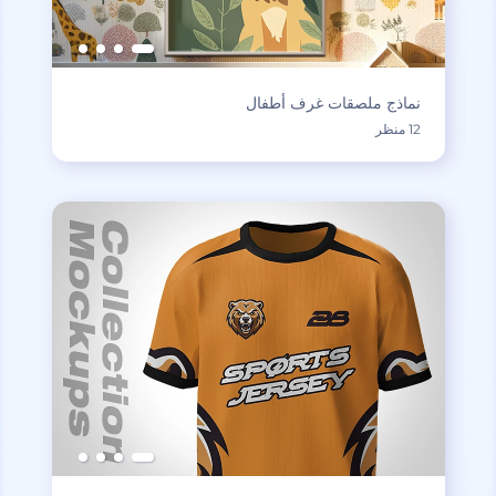
نماذج ملصقات غرف أطفال
12 منظر