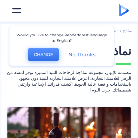
نماذج
التعبئة
نموذج زجاجة
Would you like to change Renderforest language
to English?
نماذج زجاجات نبيذ مميزة
No, thanks
CHANGE
يشمل
7 منظر
مصممة للإبهار، مجموعة نماذجنا لزجاجات النبيذ المميزة توفر لمسة من
الرقي لعلامتك التجارية. اعرض علامتك التجارية للنبيذ دون مجهود
باستخدامات واقعية عالية الجودة. اكشف قدراتك الإبداعية وارتقي
بتصميماتك. جرب اليوم!