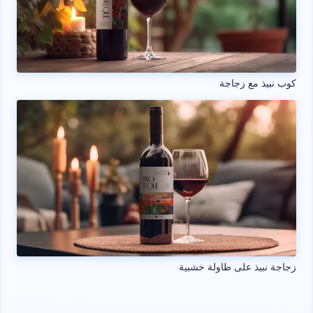
كوب نبيذ مع زجاجة
زجاجة نبيذ على طاولة خشبية