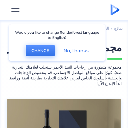
نماذج
التعبئة
نموذج زجاجة
Would you like to change Renderforest language
to English?
مجموعة نماذج النبيذ الأحمر
No, thanks
CHANGE
يشمل
16 منظر
مجموعة متطورة من زجاجات النبيذ الأحمر ستجلب لعلامتك التجارية
صخبًا كبيرًا على مواقع التواصل الاجتماعي. قم بتخصيص الزجاجات
والخلفية بأسلوبك الخاص لعرض علامتك التجارية بطريقة أنيقة وراقية.
ابدأ الإبداع الآن!