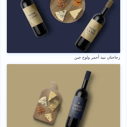
زجاجتان نبيذ أحمر ولوح جبن