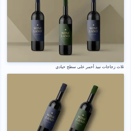
ثلاث زجاجات نبيذ أحمر على سطح حيادي