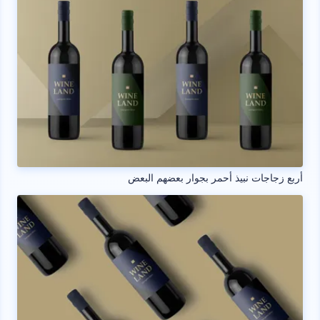
أربع زجاجات نبيذ أحمر بجوار بعضهم البعض