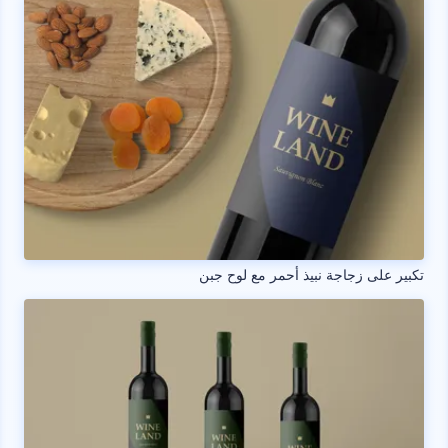
تكبير على زجاجة نبيذ أحمر مع لوح جبن