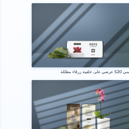
خلفية زرقاء مظللة