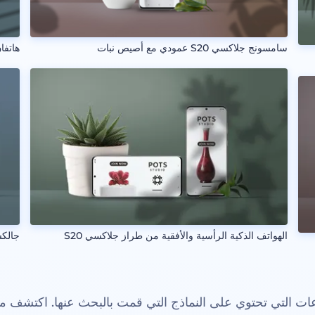
سامسونج جلاكسي S20 عمودي مع أصيص نبات
هاتفان 
الهواتف الذكية الرأسية والأفقية من طراز جلاكسي S20
جالكسي S20 أفقي م
 التي تحتوي على النماذج التي قمت بالبحث عنها. اكتشف م