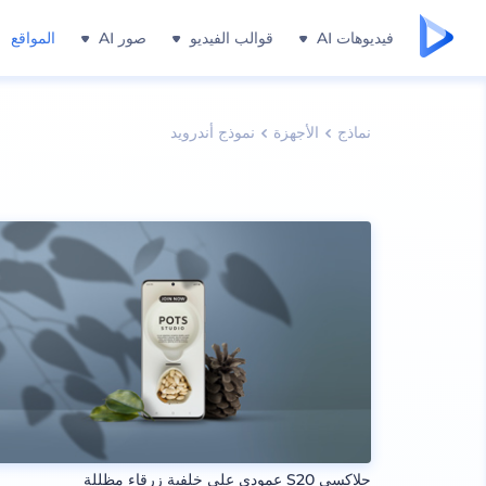
فيديوهات AI
قوالب الفيديو
صور AI
المواقع
نماذج
الأجهزة
نموذج أندرويد
جلاكسي S20 عمودي على خلفية زرقاء مظللة