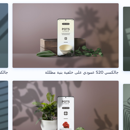
جالكسي S20 عمودي على خلفية بنية مظللة
جالكسي S20 عرضي على 