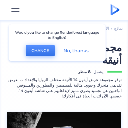
نماذج
الأجهزة
نماذج أيفون
Would you like to change Renderforest language
to English?
مجموعة عرض أيفون 14
No, thanks
CHANGE
أنيقة
يشمل
8 منظر
توفر مجموعة عرض أيفون 14 الأنيقة مختلف الزوايا والإعدادات لعرض
تقديمي متحرك وحيوي. مثالية للمصممين والمطورين والمسوقين
الباحثين عن تجسيد بصري مميز لإبداعاتهم على شاشة أيفون 14.
خصصها الآن لتدب الحياة في أفكارك!