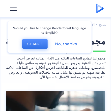
نماذج
الأجهزة
نماذج اكسسوارات أجهزة
Would you like to change Renderforest language
to English?
مجموعة نماذج ساعات ذكية
No, thanks
CHANGE
يشمل
18 منظر
مجموعتنا لنماذج الساعات الذكية هي الأداء المثالية لعرض أحدث
تصميماتك التقنية. بعروض بصرية أنيقة وواقعية، وخصائص قابلة
للتخصيص، وملفات جاهزة للطباعة، اعرض أفكارك عن الساعات الذكية
بطريقة سهلة لم يسبق لها مثيل. مثالية للحملات التسويقية، والعروض
التقديمية، وعرض محافظ الأعمال. خصصها الآن!