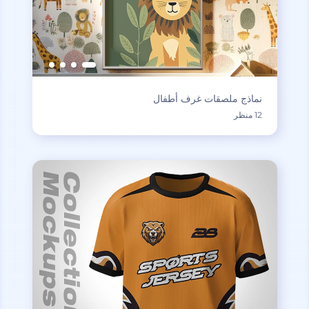
نماذج ملصقات غرف أطفال
12 منظر