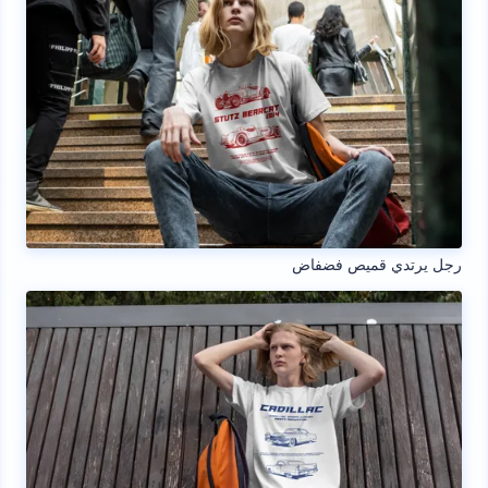
رجل يرتدي قميص فضفاض