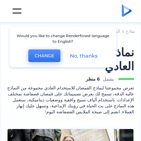
نماذج
الملابس
نماذج قمصان
Would you like to change Renderforest language
to English?
نماذج قمصان للاستخدام
No, thanks
CHANGE
العادي
يشمل
6 منظر
تعرض مجموعتنا لنماذج القمصان للاستخدام العادي مجموعة من النماذج
عالية الدقة، تسمح لك بعرض تصميماتك على قمصان فضفاضة بمختلف
الإعدادات. باستخدام ألياف نسيج واقعية ووضعيات ديناميكية، ستعمل
هذه النماذج على بث الحياة في رؤيتك الإبداعية، وتسهل عليك إبهار
العملاء. انضم إلى صيحة الملابس الفضفاضة اليوم!