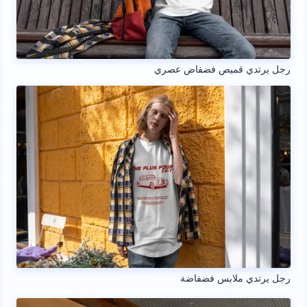
رجل يرتدي قميص فضفاض عصري
رجل يرتدي ملابس فضفاضة