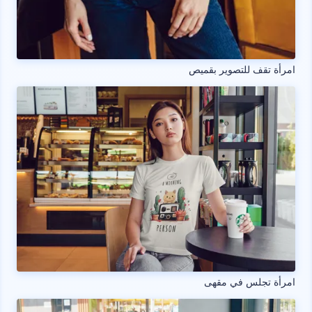
امرأة تقف للتصوير بقميص
امرأة تجلس في مقهى