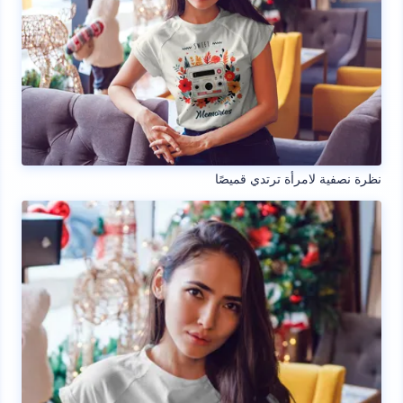
نظرة نصفية لامرأة ترتدي قميصًا