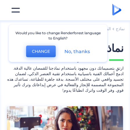
نماذج
الملابس
نماذج قمصان
Would you like to change Renderforest language
to English?
نماذج مجموعة القمصان
No, thanks
CHANGE
يشمل
10 منظر
ارتقِ بتصميماتك دون مجهود باستخدام نماذجنا للقمصان عالية الدقة.
ادمج أعمالك الفنية بانسيابية باستخدام تقنية العنصر الذكي، لضمان
تجسيد واقعي على مختلف الأنسجة. بدقة جاهزة للطباعة، تساعدك هذه
المجموعة المصممة للإنجاز والفعالية في عرض إبداعاتك وترك تأثير
قوي. وفر الوقت واترك انطباعًا يدوم!