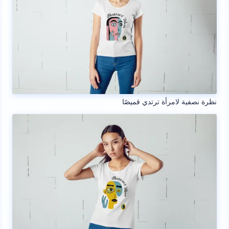
نظرة نصفية لامرأة ترتدي قميصًا