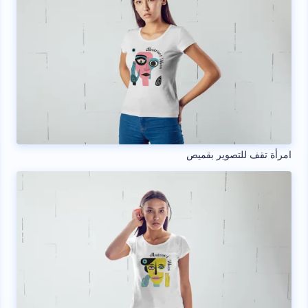
امرأة تقف للتصوير بقميص