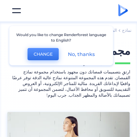
نماذج
الملابس
نماذج قمصان
Would you like to change Renderforest language
to English?
مجموعة نماذج قمصان
No, thanks
CHANGE
يشمل
7 منظر
ارتقِ بتصميمات قمصانك دون مجهود باستخدام مجموعة نماذج
القمصان. تقدم هذه المجموعة المتنوعة نماذج عالية الدقة توفر عرضًا
واقعيًا لإبداعاتك الفريدة. مثالية للمتاجر الإلكترونية، أو العروض
التقديمية للتسويق أو محافظ الأعمال، لتضمن المجموعة أن تتميز
تصميماتك بالأصالة والمظهر الجذاب. جرب اليوم!