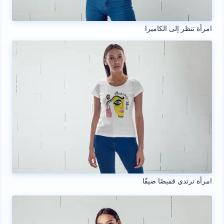
امرأة تنظر إلى الكاميرا
امرأة ترتدي قميصًا ضيقًا