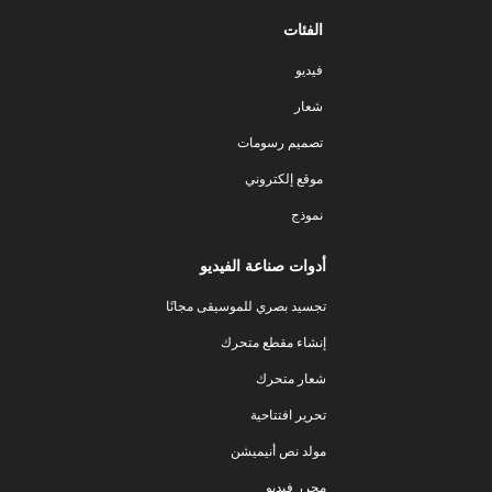
الفئات
فيديو
شعار
تصميم رسومات
موقع إلكتروني
نموذج
أدوات صناعة الفيديو
تجسيد بصري للموسيقى مجانًا
إنشاء مقطع متحرك
شعار متحرك
تحرير افتتاحية
مولد نص أنيميشن
محرر فيديو