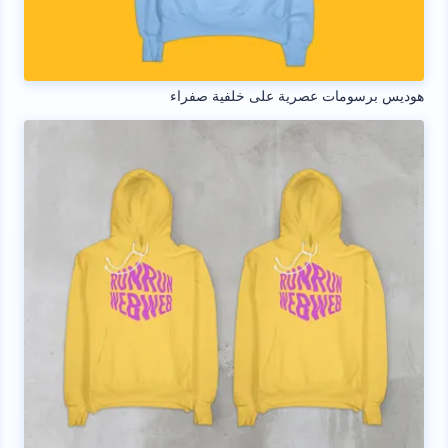
هوديس برسومات عصرية على خلفية صفراء