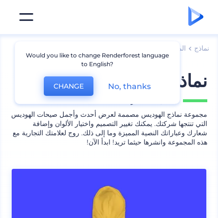
نماذج
الملابس
نماذج هوديس
Would you like to change Renderforest language
to English?
نماذج هوديس عصرية
No, thanks
CHANGE
يشمل
12 منظر
مجموعة نماذج الهوديس مصممة لعرض أحدث وأجمل صيحات الهوديس
التي تنتجها شركتك. يمكنك تغيير التصميم واختيار الألوان وإضافة
شعارك وعباراتك النصية المميزة وما إلى ذلك. روج لعلامتك التجارية مع
هذه المجموعة وانشرها حيثما تريد! ابدأ الآن!