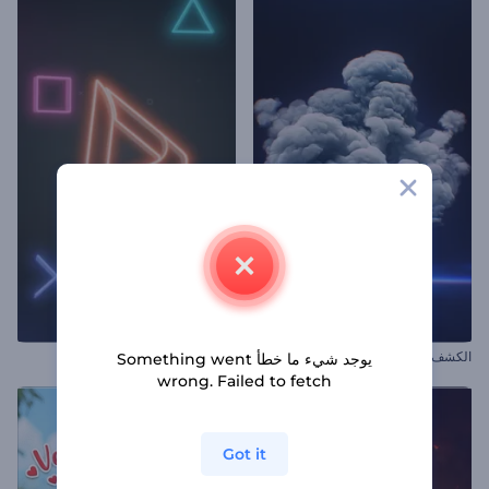
الكشف عن شعار الانفجار الكوني
افتتاحية ألعاب مضيئة
يوجد شيء ما خطأ Something went
wrong. Failed to fetch
Got it