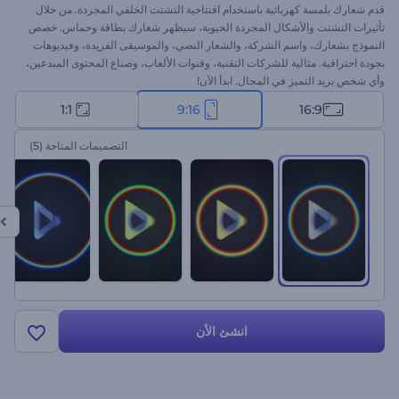
قدم شعارك بلمسة كهربائية باستخدام افتتاحية التشتت الخلفي المجردة. من خلال
تأثيرات التشتت والأشكال المجردة الحيوية، سيظهر شعارك بطاقة وحماس. خصص
النموذج بشعارك، واسم الشركة، والشعار النصي، والموسيقى الفريدة، وفيديوهات
بجودة احترافية. مثالية للشركات التقنية، وقنوات الألعاب، وصناع المحتوى المبدعين،
وأي شخص يريد التميز في المجال. ابدأ الآن!
1:1
9:16
16:9
التصميمات المتاحة
(5)
انشئ الأن