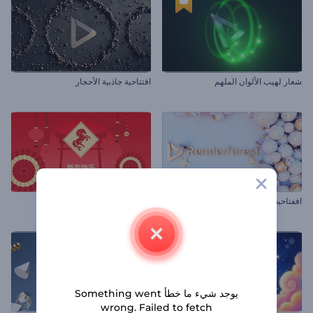
شعار لهيب الألوان الملهم
افتتاحية جاذبية الأحجار
اففتاحية سعيدة للكريسماس
مقدمة السنة الصينية الجديدة
يوجد شيء ما خطأ Something went
wrong. Failed to fetch