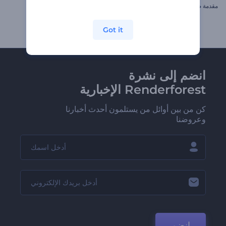
مقدمة صاروخ فضاء كرتوني
شعار بأشكال معدنية
Got it
انضم إلى نشرة
Renderforest الإخبارية
كن من بين أوائل من يستلمون أحدث أخبارنا
وعروضنا
انضم