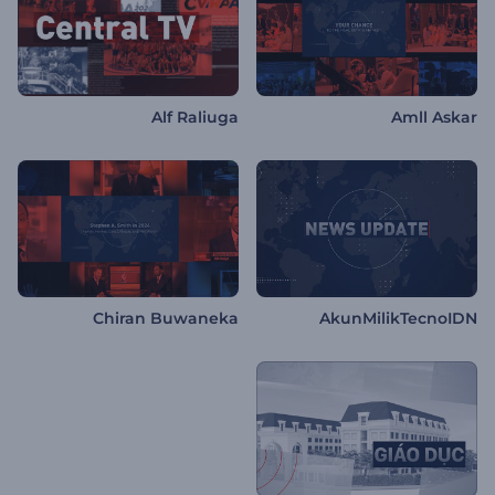
Alf Raliuga
Amll Askar
Chiran Buwaneka
AkunMilikTecnoIDN