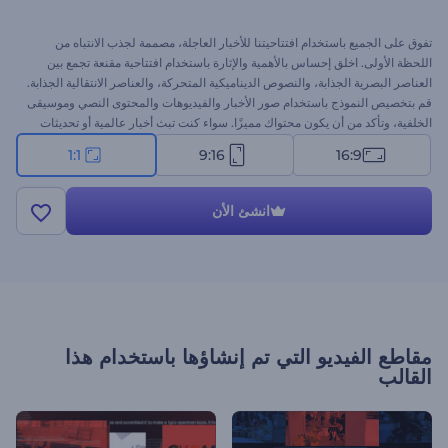
تفوق على الجميع باستخدام افتتاحيتنا للأخبار العاجلة، مصممة لجذب الانتباه من
اللحظة الأولى. اخلق إحساس بالأهمية والإثارة باستخدام افتتاحية مقنعة تجمع بين
العناصر البصرية الجذابة، والنصوص الديناميكية المتحركة، والعناصر الانتقالية الجذابة.
قم بتخصيص النموذج باستخدام صور الأخبار والفيديوهات والمحتوى النصي وموسيقى
الخلفية، وتأكد من أن يكون محتواك مميزًا. سواء كنت تبث أخبار عالمية أو تحديثات
محلية، سيكون هذا النموذج طريقة مؤثرة لعرض أهم الأخبار واجتذاب الجمهور. ابدأ
1:1
9:16
16:9
الآن للارتقاء بعرضك للأخبار!
انشئ الأن
مقاطع الفيديو التي تم إنشاؤها باستخدام هذا
القالب