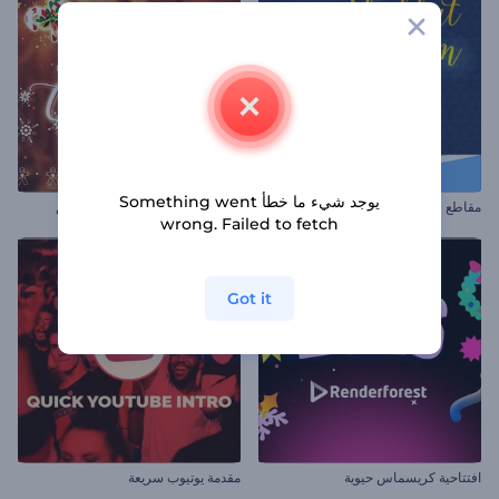
يوجد شيء ما خطأ Something went
مقاطع شابات شالوم
عرض شرائح الكريسماس المتألق
wrong. Failed to fetch
Got it
افتتاحية كريسماس حيوية
مقدمة يوتيوب سريعة