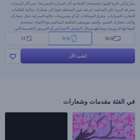
سارع إلى دائرة الضوء باستخدام "افتتاحية آثار السيارة المسرعة". تمر آثار السيارة
بسرعة كبيرة على الشاشة، لترشد عين المشاهد فورًا إلى شعارك. مثالية للعلامات
التجارية للسيارات، وفرق السباقات، أو أي مشروعات عالية السرعة. حمّل شعارك،
واكتب شعارك النصي، وأضف موسيقى الخلفية لتتماشى مع الأجواء. تستخدم
للمقاطع الترويجية ومقاطع وسائل التواصل الاجتماعي أو العروض التقديمية التي
تحتاج إلى دفعة من الأدرينالين. جرب الآن!
1:1
9:16
16:9
انشئ الأن
في الفئة
مقدمات وشعارات