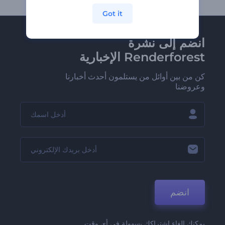
Got it
انضم إلى نشرة
Renderforest الإخبارية
كن من بين أوائل من يستلمون أحدث أخبارنا
وعروضنا
انضم
يمكنك إلغاء اشتراكك بسهولة في أي وقت.