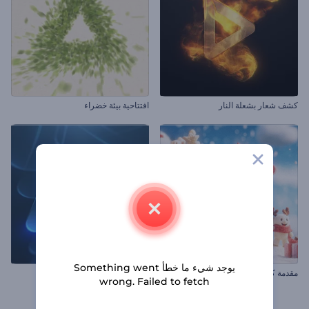
كشف شعار بشعلة النار
افتتاحية بيئة خضراء
يوجد شيء ما خطأ Something went
مقدمة كرتون عيد الميلاد المبهج
كشف شعار بالطبقات المتوهجة
wrong. Failed to fetch