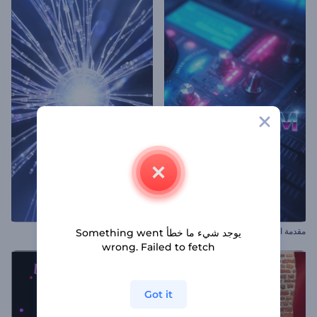
مقدمة استوديو نيون إف إم
مقدمة عن كوانتم أورب
يوجد شيء ما خطأ Something went
wrong. Failed to fetch
Got it