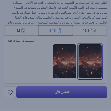
أطلق شعارك عبر سيل من الشهب النارية باستخدام "افتتاحية الأحجار السماوية".
مصممة لاستعراض القوة الكونية لافتتاحية علامتك التجارية، وستجد هذا النموذج
مثالي لترك انطباع يدوم لدى المشاهدين. إنه سريع وسهل - حمّل شعارك، واكتب
اسم الشركة والشعار النصي، واختر موسيقى الخلفية. مثالية لفيديوهات الخيال
العلمي، والافتتاحيات التقنية، والعروض التقديمية الملحمية، وغيرها من المشروعات
ذات الموضوعات الفضائية. جرب الآن!
1:1
9:16
16:9
التصميمات المتاحة
(2)
انشئ الأن