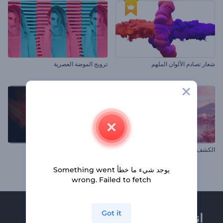
شعار تصادم الألوان الملهم
ترويج الموضة العصرية
الكشف عن شعار بينك فالي
الكشف عن شعار كيمياء النار
يوجد شيء ما خطأ Something went
wrong. Failed to fetch
Got it
انضم إلى نشرة