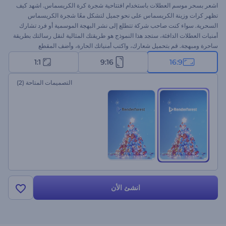
اشعر بسحر موسم العطلات باستخدام افتتاحية شجرة كرة الكريسماس. اشهد كيف
تظهر كرات وزينة الكريسماس على نحو جميل لتشكل معًا شجرة الكريسماس
السحرية. سواء كنت صاحب شركة تتطلع إلى نشر البهجة الموسمية أو فرد تشارك
أمنيات العطلات الدافئة، ستجد هذا النموذج هو طريقتك المثالية لنقل رسالتك بطريقة
ساحرة ومبهجة. قم بتحميل شعارك، واكتب أمنياتك الحارة، وأضف المقطع
الموسيقي الاحتفالي لتبهر جمهورك بفيديو احتفالي جميل. ابدأ الآن للشعور ببهجة
1:1
9:16
16:9
الموسم!
التصميمات المتاحة
(2)
انشئ الأن