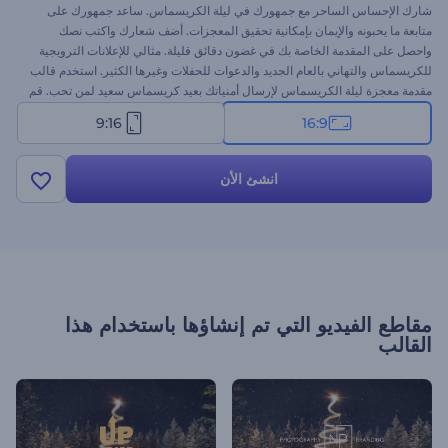
شارك الإحساس الساحر مع جمهورك في ليلة الكريسماس. ساعد جمهورك على
متابعة ما يحبونه والإيمان بإمكانية تحقيق المعجزات. أضف شعارك واكتب نصك
واحصل على المقدمة الخاصة بك في غضون دقائق قليلة. مثالي للإعلانات الترويجية
للكريسماس والتهاني بالعام الجديد والدعوات للحفلات وغيرها الكثير. استخدم قالب
مقدمة معجزة ليلة الكريسماس لإرسال أمنياتك بعيد كريسماس سعيد لمن تحب. قم
بتجربة هذا القالب مجانًا!
9:16
16:9
انشئ الأن
مقاطع الفيديو التي تم إنشاؤها باستخدام هذا
القالب