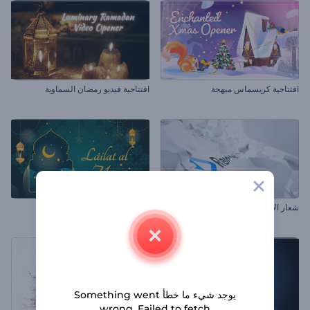
افتتاحية كريسماس مبهجة
افتتاحية فيديو رمضان السماوية
شعار الأوراق المتطايرة
مقاطع ليلة المعراج
يوجد شيء ما خطأ Something went
wrong. Failed to fetch