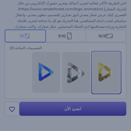
اختر الطريقة الأكثر فعالية لتعزيز أعمالك وتعزيز حضورك الإلكتروني من خلال
[تحريك الشعار] (https://www.renderforest.com/logo-animation)
العصري. إليك عرض شعار معدني أنيق بخيارين للتصميم، مظهر معدني، وانتقال
ديناميكي لجذب انتباه المشاهدين. هذا التحريك هو كل ما تحتاجه لتعزيز علامتك
التجارية وزيادة مصداقيتها لدى العملاء المحتملين. حمّل شعارك، واكتب شعارك،
وانتظر بضع دقائق لتحصل على افتتاحية شعار متحركة احترافية. مثالية للترويج
1:1
9:16
16:9
للعلامات التجارية الجديدة، وعروض الشركات، وافتتاحيات مؤتمرات الأعمال،
وعروض المنتجات، والإعلانات التلفزيونية، وغيرها الكثير. جرّبه الآن!
التصميمات المتاحة
(3)
انشئ الأن