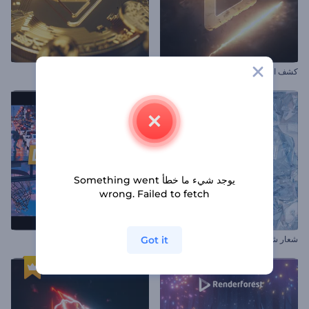
كشف الشعار بالشهب النارية
افتتاحية العملات الرقمية
يوجد شيء ما خطأ Something went
wrong. Failed to fetch
Got it
شعار شظايا الزجاج المكسور
مقدمة ديناميكية حضارية