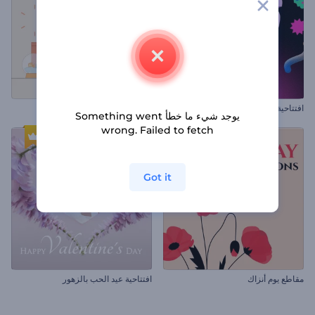
افتتاحية كريسماس حيوية
بطاقات معايدة هدايا عيد الميلاد
يوجد شيء ما خطأ Something went
wrong. Failed to fetch
Got it
مقاطع يوم أنزاك
افتتاحية عيد الحب بالزهور