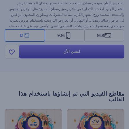
استعرض ألوان وبهجة رمضان باستخدام افتتاحية فيديو رمضان الملونة. اعرض
الشعار الجديد لعلامتك التجارية من خلال رموز رمضان المميزة مثل الهلال والفانوس
والمسجد، لتجسد روح الشهر الكريم. مثالية للشركات ومطوري المحتوى الراغبين
في عرض رسالة رمضان، أو التهاني، أو العروض الترويجية باستخدام عروض بصرية
حيوية. قم بتخصيصها بشعارك، واكتب المحتوى النصي، وأضف موسيقى خلفية جميلة
لإكمال الأجواء الاحتفالية. قم بإنشائها الآن وانشر بهجة وروح رمضان!
1:1
9:16
16:9
انشئ الأن
مقاطع الفيديو التي تم إنشاؤها باستخدام هذا
القالب