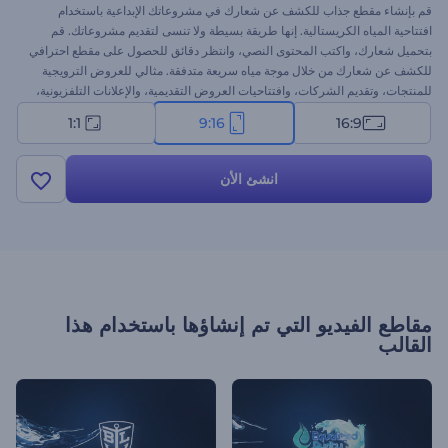
قم بإنشاء مقطع جذاب للكشف عن شعارك في مشروعاتك الإبداعية باستخدام
افتتاحية المياه الكريستالية. إنها طريقة بسيطة ولا تنسى لتقديم مشروعاتك. قم
بتحميل شعارك، واكتب المحتوى النصي، وانتظر دقائق للحصول على مقطع احترافي
للكشف عن شعارك من خلال موجة مياه سريعة متدفقة. مثالي للعروض الترويجية
للمنتجات، وتقديم الشركات، وافتتاحيات العروض التقديمية، والإعلانات التلفزيونية،
وغيرها. اسبق بخطوة لتجعل علامتك التجارية أكثر تميزًا باستخدام هذا النموذج
1:1
9:16
16:9
المستوحى من الطبيعة. جرب الآن!
انشئ الأن
مقاطع الفيديو التي تم إنشاؤها باستخدام هذا
القالب