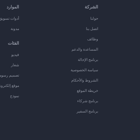
الشركة
الموارد
حولنا
أدوات تسويق ا
اتصل بنا
مدونة
وظائف
الفئات
المساعدة والدعم
فيديو
برنامج الإحالة
شعار
سياسة الخصوصية
تصميم رسوم
الشروط والأحكام
موقع إلكترون
خريطة الموقع
نموذج
برنامج شركاء
برنامج السفير