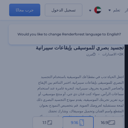
ر
تعلم
تسجيل الدخول
جرب مجانًا
Would you like to change Renderforest language to English?
قالب مميز
تجسيد بصري للموسيقى بإيقاعات سيبرانية
2K+
الاصدارات
مرن
اجعل الحياة تدب في مقط\عك الموسيقية باستخدام التجسيد
البصري للموسيقى بإيقاعات سيبرانية. اختبر التناغم بين الإيقاع
والعناصر البصرية بحروف سيبرانية، لتجربة غامرة عند استخدام
سماعات الرأس. سواء كنت فنان دي جي، أو منتج موسيقي، أو
تريد تعزيز تجربتك الموسيقية، يقدم نموذج التجسيد البصري ذلك
لمحة مستقبلية لعروضك الصوية. قم بتخصيص النموذج بعنوان
المقطع واسم الفنان وتحميل موسيقاك، وشارك تحفتك
الموسيقية على منصات البث لتجتذب قاعدة جماهيرية وفية أكبر.
1:1
9:16
16:9
جرب هذا النموذج الآن!