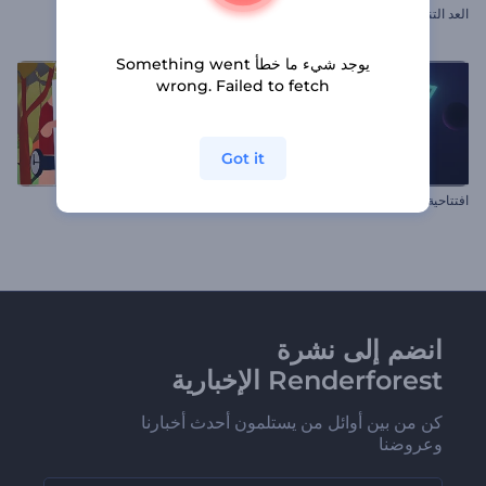
العد التنازلي للعام الجديد السحري
مقدمة واقعية لأرانب عيد الفصح
يوجد شيء ما خطأ Something went
wrong. Failed to fetch
Got it
افتتاحية قناة ألعاب
شعار المغامرة البرية المُلهم
انضم إلى نشرة
Renderforest الإخبارية
كن من بين أوائل من يستلمون أحدث أخبارنا
وعروضنا