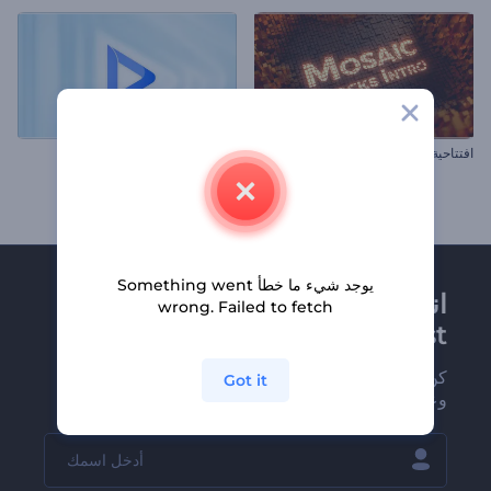
افتتاحية قوالب الفسيفساء
الشعار متعدد الطبقات الملهم
يوجد شيء ما خطأ Something went
انضم إلى نشرة
wrong. Failed to fetch
Renderforest الإخبارية
كن من بين أوائل من يستلمون أحدث أخبارنا
Got it
وعروضنا