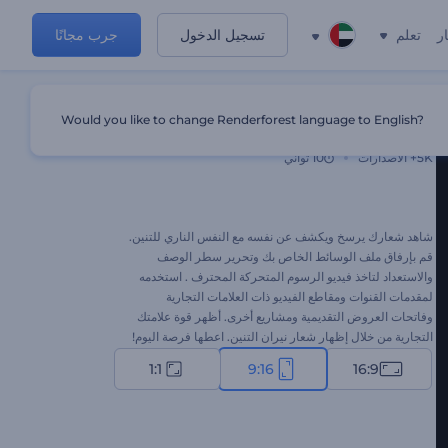
ر
تعلم
تسجيل الدخول
جرب مجانًا
Would you like to change Renderforest language to English?
إظهار شعار نيران التنين
5K+
الاصدارات
10 ثواني
شاهد شعارك يرسخ ويكشف عن نفسه مع النفس الناري للتنين.
قم بإرفاق ملف الوسائط الخاص بك وتحرير سطر الوصف
والاستعداد لتاخذ فيديو الرسوم المتحركة المحترف . استخدمه
لمقدمات القنوات ومقاطع الفيديو ذات العلامات التجارية
وفاتحات العروض التقديمية ومشاريع أخرى. أظهر قوة علامتك
التجارية من خلال إظهار شعار نيران التنين. اعطها فرصة اليوم!
1:1
9:16
16:9