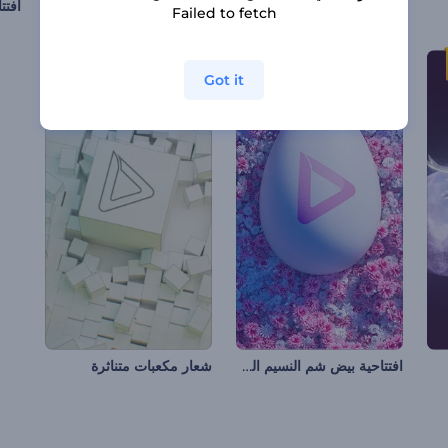
شعار نيون متجمد
افتتاحية اللافتة الزجاجية
Failed to fetch
Got it
افتتاحية بيض شم النسيم المزهر
شعار مكعبات متناثرة