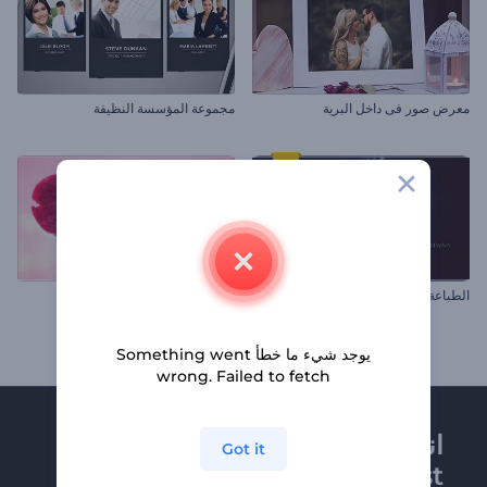
معرض صور فى داخل البرية
مجموعة المؤسسة النظيفة
الطباعة التجريدية الخيالية
افتتاحية قلب دخاني لعيد الحب
يوجد شيء ما خطأ Something went
wrong. Failed to fetch
انضم إلى نشرة
Got it
Renderforest الإخبارية