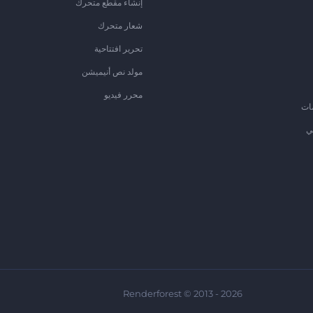
إنشاء مقطع متحرك
شعار متحرك
تحرير افتتاحية
مولد نص أنيميشن
محرر فيديو
ات
ي
Renderforest © 2013 - 2026