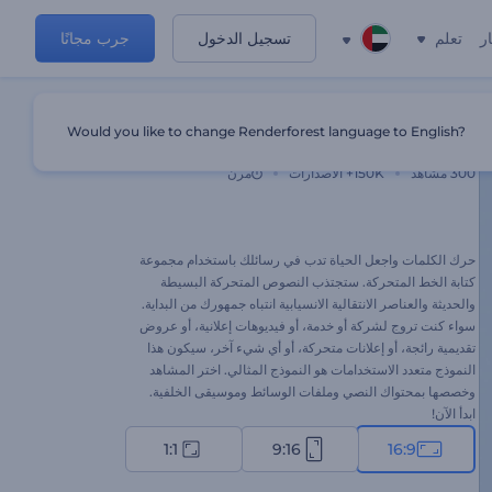
ر
تعلم
تسجيل الدخول
جرب مجانًا
Would you like to change Renderforest language to English?
مجموعة كتابة الخط المتحركة
300
مشاهد
150K+
الاصدارات
مرن
حرك الكلمات واجعل الحياة تدب في رسائلك باستخدام مجموعة
كتابة الخط المتحركة. ستجتذب النصوص المتحركة البسيطة
والحديثة والعناصر الانتقالية الانسيابية انتباه جمهورك من البداية.
سواء كنت تروج لشركة أو خدمة، أو فيديوهات إعلانية، أو عروض
تقديمية رائجة، أو إعلانات متحركة، أو أي شيء آخر، سيكون هذا
النموذج متعدد الاستخدامات هو النموذج المثالي. اختر المشاهد
وخصصها بمحتواك النصي وملفات الوسائط وموسيقى الخلفية.
ابدأ الآن!
1:1
9:16
16:9