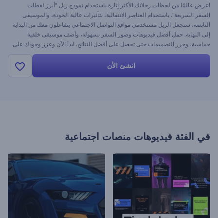
اعرض عالمًا من لحظات رحلاتك الأكثر إثارة باستخدام نموذج ريل "أبرز لقطات
السفر السريعة". باستخدام العناصر الانتقالية، بتأثيرات عالية الجودة، والموسيقى
النابضة، ستجعل الريل مستخدمي مواقع التواصل الاجتماعي يتفاعلون معك من البداية
إلى النهاية. حمل أفضل فيديوهات وصور السفر بسهولة، وأضف موسيقى خلفية
حماسية، وحرر التصميمات حتى تحصل على أفضل النتائج. ابدأ الآن وعزز وجودك على
مواقع التواصل الاجتماعي!
انشئ الأن
في الفئة
فيديوهات منصات اجتماعية