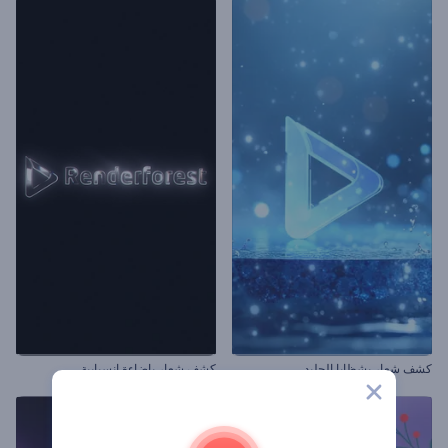
كشف شعار بشظايا الجليد
كشف شعار بإضاءة انسيابية