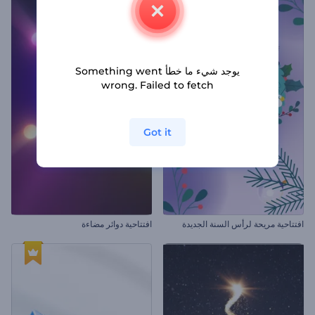
يوجد شيء ما خطأ Something went
wrong. Failed to fetch
Got it
افتتاحية مريحة لرأس السنة الجديدة
افتتاحية دوائر مضاءة