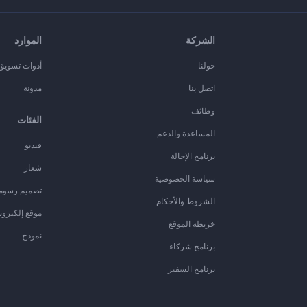
الشركة
الموارد
حولنا
أدوات تسويق ا
اتصل بنا
مدونة
وظائف
الفئات
المساعدة والدعم
فيديو
برنامج الإحالة
شعار
سياسة الخصوصية
تصميم رسوم
الشروط والأحكام
موقع إلكترون
خريطة الموقع
نموذج
برنامج شركاء
برنامج السفير