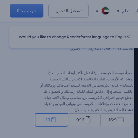
ر
تعلم
تسجيل الدخول
جرب مجانًا
Would you like to change Renderforest language to English?
كتابة الكريسماس اللامعة
20
مشاهد
758
الاصدارات
مرن
أخيراً، موسم الكريسماس! احتفل بأكثر أوقات العام سحرًا
بمشاركة الأمنيات القلبية الخالصة. اكتب رسالتك الجميلة
باستخدام كتابة الكريسماس اللامعة لتسعد أصدقائك وزملائك أو
عائلتك. ستحتاج إلى دقائق قليلة لكتابة رسائلك والحصول على
مقطع فيديو احترافي للكريسماس. مناسب ومثال لافتتاحيات
مقاطع العطلات وإعلانات الكريسماس وتهاني الفيديو ودعوات
عشاء العطلة وغيرها الكثيرة. جرب الآن!
1:1
9:16
16:9