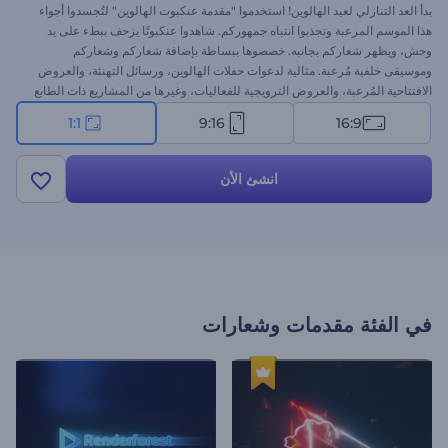
بدأ العد التنازلي لعيد الهالوين! استخدموا "مقدمة عنكبوت الهالوين" لتُجسدوا أجواء
هذا الموسم المرعبة وتجذبوا انتباه جمهوركم. شاهدوا عنكبوتًا يزحف ببطء على يد
وحش، ويظهر شعاركم بجانبه. خصصوها ببساطة بإضافة شعاركم وشعاركم
وموسيقى خلفية مُرعبة. مثالية لدعوات حفلات الهالوين، ورسائل التهنئة، والعروض
الافتتاحية المُرعبة، والعروض الترويجية للفعاليات، وغيرها من المشاريع ذات الطابع
الخاص. جرّبوها الآن!
1:1
9:16
16:9
انشئ الأن
في الفئة
مقدمات وشعارات