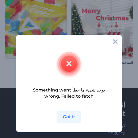
افتتاحية شجرة الكريسماس المزينة
افتتاحية حلوى العلكة
يوجد شيء ما خطأ Something went
wrong. Failed to fetch
انضم إلى نشرة
Renderforest الإخبارية
Got it
كن من بين أوائل من يستلمون أحدث أخبارنا
وعروضنا