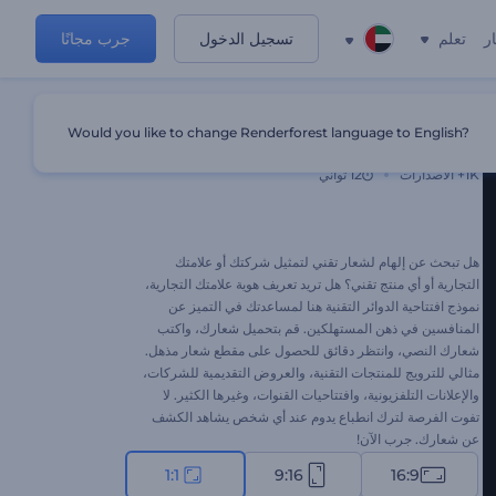
ر
تعلم
تسجيل الدخول
جرب مجانًا
Would you like to change Renderforest language to English?
افتتاحية دوائر تقنية
1K+
الاصدارات
12 ثواني
هل تبحث عن إلهام لشعار تقني لتمثيل شركتك أو علامتك
التجارية أو أي منتج تقني؟ هل تريد تعريف هوية علامتك التجارية،
نموذج افتتاحية الدوائر التقنية هنا لمساعدتك في التميز عن
المنافسين في ذهن المستهلكين. قم بتحميل شعارك، واكتب
شعارك النصي، وانتظر دقائق للحصول على مقطع شعار مذهل.
مثالي للترويج للمنتجات التقنية، والعروض التقديمية للشركات،
والإعلانات التلفزيونية، وافتتاحيات القنوات، وغيرها الكثير. لا
تفوت الفرصة لترك انطباع يدوم عند أي شخص يشاهد الكشف
عن شعارك. جرب الآن!
1:1
9:16
16:9