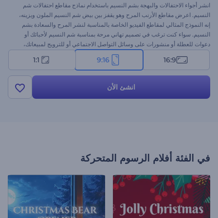
انشر أجواء الاحتفالات والبهجة بشم النسيم باستخدام نماذج مقاطع احتفالات شم
النسيم. اعرض مقاطع الأرنب المرح وهو يقفز بين بيض شم النسيم الملون ويزينه،
إنه النموذج المثالي لمقاطع الفيديو الخاصة بالمناسبة لنشر المرح والسعادة بشم
النسيم. سواء كنت ترغب في تصميم تهاني مرحة بمناسبة شم النسيم لأحبائك أو
دعوات للعطلة أو منشورات على وسائل التواصل الاجتماعي أو للترويج لمبيعاتك،
ستساعدك تلك المقاطع في رسم الابتسامة على وجه من يشاهدها. لذا، ابدأ الآن
1:1
9:16
16:9
بإنشاء مقاطع فيديو شم النسيم وأضف إليها رسالتك وشعارك والموسيقى المرحة
في الخلفية. جرب الآن!
انشئ الأن
في الفئة
أفلام الرسوم المتحركة