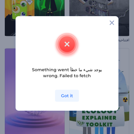
افتتاحية عناوين ورقية ممزقة
دعوات متحركة للهالوين
يوجد شيء ما خطأ Something went
wrong. Failed to fetch
Got it