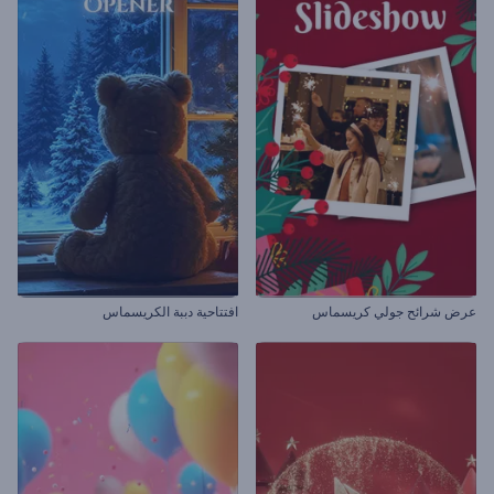
عرض شرائح جولي كريسماس
افتتاحية دببة الكريسماس