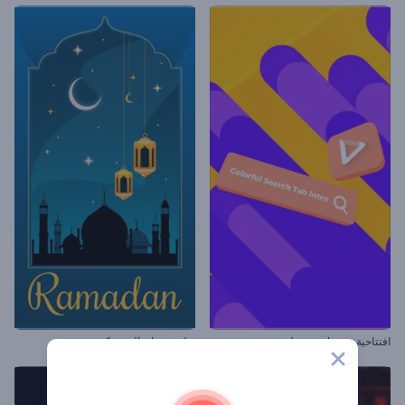
افتتاحية شريط بحث ملون
ريلز رمضان المتحركة