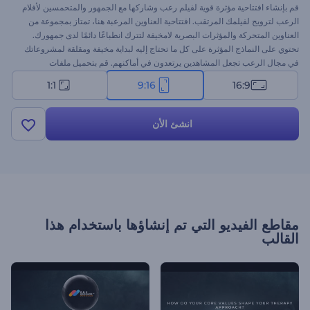
قم بإنشاء افتتاحية مؤثرة قوية لفيلم رعب وشاركها مع الجمهور والمتحمسين لأفلام
الرعب لترويج لفيلمك المرتقب. افتتاحية العناوين المرعبة هنا، تمتاز بمجموعة من
العناوين المتحركة والمؤثرات البصرية لامخيفة لتترك انطباعًا دائمًا لدى جمهورك.
تحتوي على النماذج المؤثرة على كل ما تحتاج إليه لبداية مخيفة ومقلقة لمشروعاتك
في مجال الرعب تجعل المشاهدين يرتعدون في أماكنهم. قم بتحميل ملفات
الوسائط، واكتب المحتوى النصي، وأضف مقطع موسيقي مؤثر في الخلفية للحصول
1:1
9:16
16:9
على افتتاحية. مثالية لللترويج لأفلام الرعب والدراما والجريمة والمشروعات
الوثائقية. جرب الآن!
انشئ الأن
مقاطع الفيديو التي تم إنشاؤها باستخدام هذا
القالب