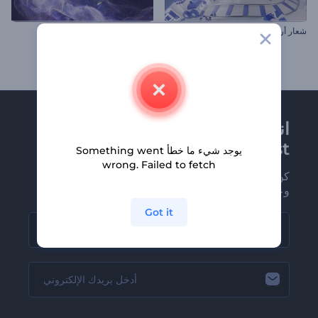
شعار أرض العجائب الشتوية
افتتاحية تنين متوهج
انضم إلى نشرة
Renderforest الإخبارية
يوجد شيء ما خطأ Something went
wrong. Failed to fetch
كن من بين أوائل من يستلمون أحدث أخبارنا
وعروضنا
Got it