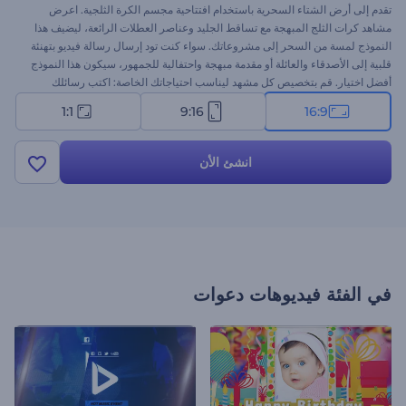
تقدم إلى أرض الشتاء السحرية باستخدام افتتاحية مجسم الكرة الثلجية. اعرض
مشاهد كرات الثلج المبهجة مع تساقط الجليد وعناصر العطلات الرائعة، ليضيف هذا
النموذج لمسة من السحر إلى مشروعاتك. سواء كنت تود إرسال رسالة فيديو بتهنئة
قلبية إلى الأصدقاء والعائلة أو مقدمة مبهجة واحتفالية للجمهور، سيكون هذا النموذج
أفضل اختيار. قم بتخصيص كل مشهد ليناسب احتياجاتك الخاصة: اكتب رسائلك
الفريدة للعطلات، وأضف شعارك إذا احتجت لذلك، وأكمل الفيديو بموسيقى خلفية
1:1
9:16
16:9
احتفالية أو تعليق صوتي. ابدأ الآن وشارك سحر العطلات مع الجميع!
انشئ الأن
في الفئة
فيديوهات دعوات