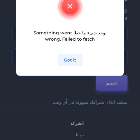
كن من بين أوائل من يستلمون أحدث أخبارنا
وعروضنا
يوجد شيء ما خطأ Something went
wrong. Failed to fetch
Got it
انضم
يمكنك إلغاء اشتراكك بسهولة في أي وقت.
الشركة
حولنا