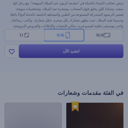
تنبض عجائب الشتاء بالحياة في "مقدمة كرتون عيد الميلاد المبهجة"، مع رجل ثلج
سعيد، وسانتا كلوز يحلق فوق السحاب، وشجرة عيد الميلاد، وشخصيات مبهجة.
تُضفي الرسوم المتحركة المصنوعة من الطين والمشاهد النابضة بالحياة أجواءً دافئةً
وحنينيةً لعيد الميلاد، حيث يظهر شعارك بكل سحره. حمّل شعارك، واكتب رسالتك،
واختر موسيقى خلفية لفيديو فريد، مثالي للتحيات والإعلانات والعروض الترويجية
وجميع محتوياتك الاحتفالية. جرّب الآن!
1:1
9:16
16:9
انشئ الأن
في الفئة
مقدمات وشعارات