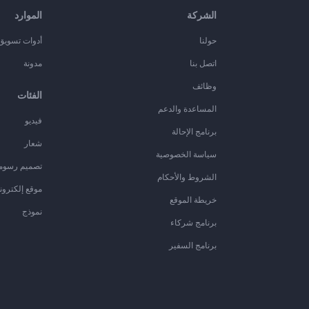
الشركة
الموارد
حولنا
أدوات تسويق ا
اتصل بنا
مدونة
وظائف
الفئات
المساعدة والدعم
فيديو
برنامج الإحالة
شعار
سياسة الخصوصية
تصميم رسوم
الشروط والأحكام
موقع إلكترون
خريطة الموقع
نموذج
برنامج شركاء
برنامج السفير