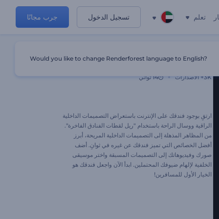
ر
تعلم
تسجيل الدخول
جرب مجانًا
Would you like to change Renderforest language to English?
ريل لقطات الفنادق الفاخرة
3K+
الاصدارات
14 ثواني
ارتقِ بوجود فندقك على الإنترنت باستعراض التصميمات الداخلية
الراقية ووسال الراحة باستخدام "ريل لقطات الفنادق الفاخرة".
من المظاهر المذهلة إلى التصميمات الداخلية المريحة، أبرز
أفضل الخصائص التي تميز فندقك عن غيره في ثوانِ. أضف
صورك وفيديوهاتك إلى التصميمات المسبقة واختر موسيقى
الخلفية لإلهام ضيوفك المحتملين. ابدأ الآن واجعل فندقك هو
الخيار الأول للمسافرين!