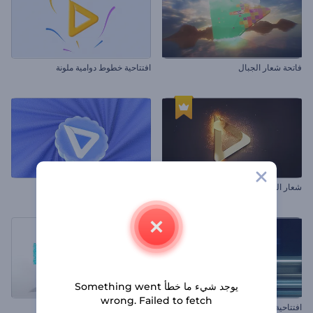
فاتحة شعار الجبال
افتتاحية خطوط دوامية ملونة
شعار اللحام الملهم
كشف شعار بنماذج مجردة
يوجد شيء ما خطأ Something went
wrong. Failed to fetch
افتتاحية آثار السيارة المسرعة
شعار الجسيم البسيط الملهم