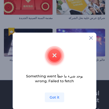
شرائح عرض خلية نحل الشركة
مقدمة السنة الصينية الجديدة
عالم ثلج الكريسماس السحري
افتتاحية شجرة الكريسماس المضيئة
يوجد شيء ما خطأ Something went
wrong. Failed to fetch
انضم إلى نشرة
Got it
Renderforest الإخبارية