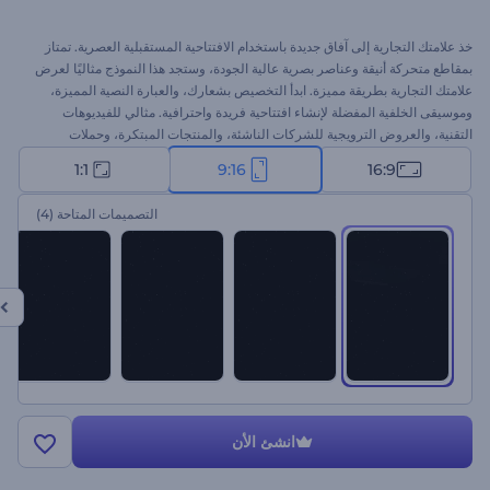
خذ علامتك التجارية إلى آفاق جديدة باستخدام الافتتاحية المستقبلية العصرية. تمتاز
بمقاطع متحركة أنيقة وعناصر بصرية عالية الجودة، وستجد هذا النموذج مثاليًا لعرض
علامتك التجارية بطريقة مميزة. ابدأ التخصيص بشعارك، والعبارة النصية المميزة،
وموسيقى الخلفية المفضلة لإنشاء افتتاحية فريدة واحترافية. مثالي للفيديوهات
التقنية، والعروض الترويجية للشركات الناشئة، والمنتجات المبتكرة، وحملات
التسويق الرقمي، وغيرها. ابدأ الآن، واستعد لإبهار جمهورك والتفاعل معهم!
1:1
9:16
16:9
التصميمات المتاحة
(4)
انشئ الأن