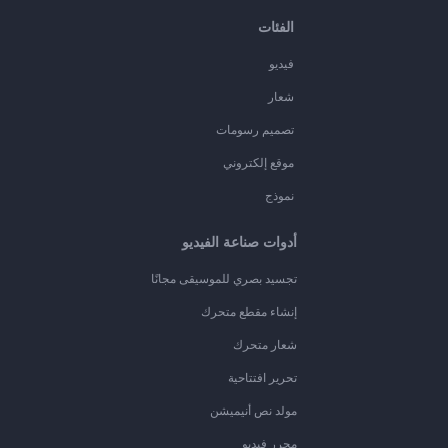
الفئات
فيديو
شعار
تصميم رسومات
موقع إلكتروني
نموذج
أدوات صناعة الفيديو
تجسيد بصري للموسيقى مجانًا
إنشاء مقطع متحرك
شعار متحرك
تحرير افتتاحية
مولد نص أنيميشن
محرر فيديو