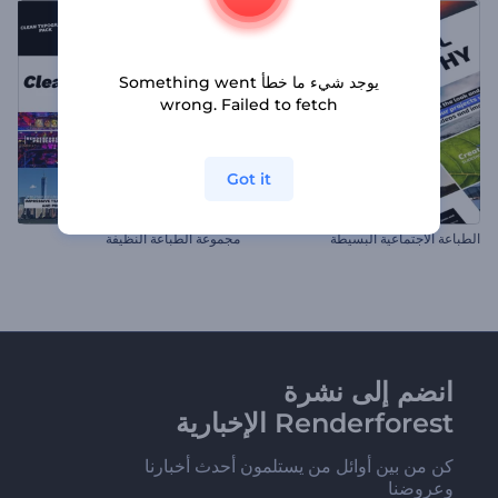
يوجد شيء ما خطأ Something went
wrong. Failed to fetch
Got it
الطباعة الاجتماعية البسيطة
مجموعة الطباعة النظيفة
انضم إلى نشرة
Renderforest الإخبارية
كن من بين أوائل من يستلمون أحدث أخبارنا
وعروضنا