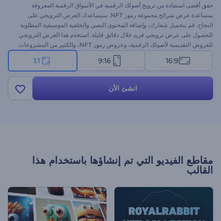
حقق أقصى استفادة من ترويج أصولك الرقمية في الأسواق الرقمية المعروفة
بمساعدة عرض شرائح مجموعة رموز NFT. سيساعدك العرض الترويجي على
النجاح. قم بتحميل شعارك، وإضافة المحتوى النصي والخلفية الموسيقية المطلوبة
للحصول على عرض ترويجي فريد خلال دقائق قليلة. استخدم هذا العرض الترويجي
للعروض التقديمية لأصولك الرقمية، وعروض رموز NFT، والكثير من المشروعات
الأخرى. جرب الآن!
1:1
9:16
16:9
انشئ الأن
مقاطع الفيديو التي تم إنشاؤها باستخدام هذا
القالب