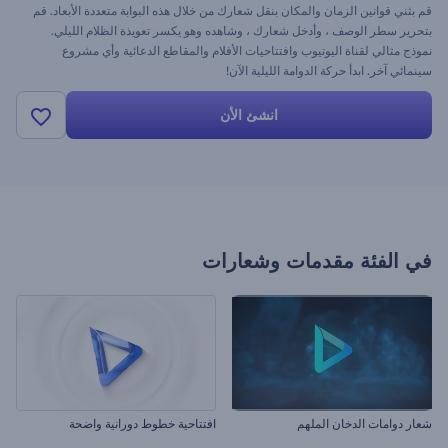
قم بثني قوانين الزمان والمكان بنقل شعارك من خلال هذه البوابة متعددة الأبعاد. قم
بتحرير سطر الوصف ، وأدخل شعارك ، وشاهده وهو يكسر تعويذة الظلام الليلي.
نموذج مثالي لقناة اليوتيوب وافتتاحيات الأفلام والمقاطع الدعائية وأي مشروع
سينمائي آخر. ابدأ حركة الدوامة الليلية الآن!
انشئ الأن
في الفئة
مقدمات وشعارات
شعار دوامات الدخان الملهم
افتتاحية خطوط دورانية واضحة