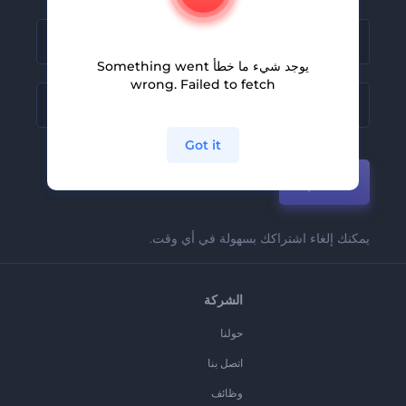
يوجد شيء ما خطأ Something went
wrong. Failed to fetch
Got it
انضم
يمكنك إلغاء اشتراكك بسهولة في أي وقت.
الشركة
حولنا
اتصل بنا
وظائف