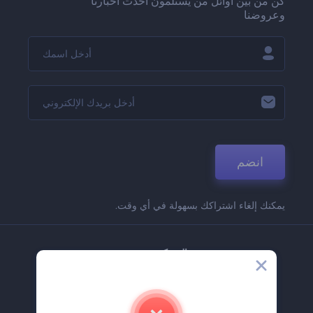
كن من بين أوائل من يستلمون أحدث أخبارنا
وعروضنا
انضم
يمكنك إلغاء اشتراكك بسهولة في أي وقت.
الشركة
حولنا
اتصل بنا