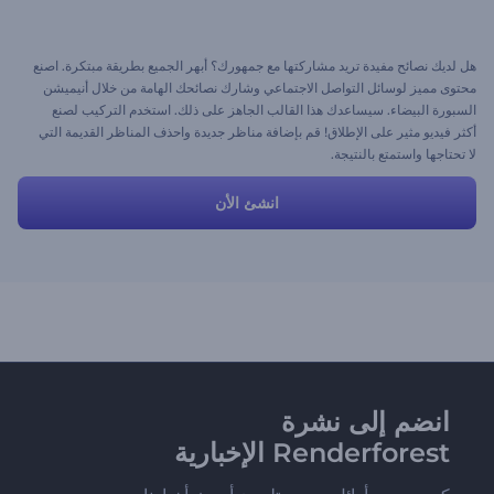
هل لديك نصائح مفيدة تريد مشاركتها مع جمهورك؟ أبهر الجميع بطريقة مبتكرة. اصنع
محتوى مميز لوسائل التواصل الاجتماعي وشارك نصائحك الهامة من خلال أنيميشن
السبورة البيضاء. سيساعدك هذا القالب الجاهز على ذلك. استخدم التركيب لصنع
أكثر فيديو مثير على الإطلاق! قم بإضافة مناظر جديدة واحذف المناظر القديمة التي
لا تحتاجها واستمتع بالنتيجة.
انشئ الأن
انضم إلى نشرة
Renderforest الإخبارية