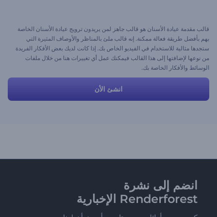
قالب مقدمة عيادة الأسنان هو قالب جاهز لمن يريدون ترويج عيادة الأسنان الخاصة
بهم بأفضل طريقة فعالة ممكنة. إنه قالب ملئ بالمناظر والأوصاف المثيرة التي
ستجدها مثالية للاستخدام في الفيديو الخاص بك. إذا كانت لديك بعض الأفكار الفريدة
من نوعها لإضافتها إلى هذا القالب فيمكنك عمل أي تغييرات هنا من خلال ملفات
الوسائط والأفكار الخاصة بك.
انشئ الأن
انضم إلى نشرة
Renderforest الإخبارية