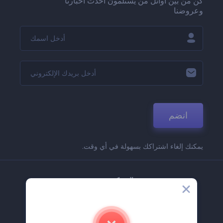
كن من بين أوائل من يستلمون أحدث أخبارنا
وعروضنا
انضم
يمكنك إلغاء اشتراكك بسهولة في أي وقت.
الشركة
حولنا
اتصل بنا