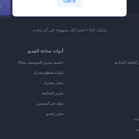
Got it
ا
يمكنك إلغاء اشتراكك بسهولة في أي وقت.
أدوات صناعة الفيديو
لعلامة التجارية
تجسيد بصري للموسيقى مجانًا
إنشاء مقطع متحرك
شعار متحرك
تحرير افتتاحية
مولد نص أنيميشن
محرر فيديو
ات
ي