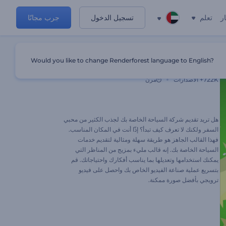
ر
تعلم
تسجيل الدخول
جرب مجانًا
Would you like to change Renderforest language to English?
فيديو ترويجي لسياحة المغامرات
722K+
الاصدارات
مرن
هل تريد تقديم شركة السياحة الخاصة بك لجذب الكثير من محبي
السفر ولكنك لا تعرف كيف تبدأ؟ إذّا أنت في المكان المناسب.
فهذا القالب الجاهز هو طريقة سهلة ومثالية لتقديم خدمات
السياحة الخاصة بك. إنه قالب مليء بمزيج من المناظر التي
يمكنك استخدامها وتعديلها بما يناسب أفكارك واحتياجاتك. قم
بتسريع عملية صناعة الفيديو الخاص بك واحصل على فيديو
ترويجي بأفضل صورة ممكنة.