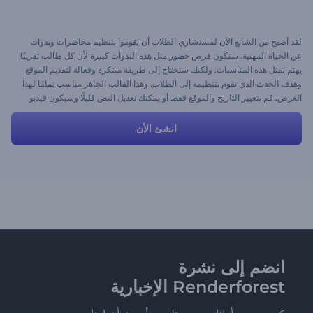
لقد أصبح من الشائع الآن لمستشاري الطلاب أن يقوموا بتنظيم محاضرات وندوات
عن الحياة المهنية. ستكون فرص حضور مثل هذه الندوات كبيرة لأن كل طالب تقريبًا
يهتم بمثل هذه المناسبات. ولكنك ستحتاج إلى طريقة مبتكرة وفعالة لتقديم الموقع
وهدف الحدث الذي تقوم بتنظيمه إلى الطلاب. وهذا القالب الجاهز مناسب تمامًا لهذا
الغرض. قم بتغيير التاريخ والموقع فقط أو يمكنك تعديل النص قليلًا وسيكون فيديو
الدعوة لحضور ندوات عن الحياة المهنية جاهزًا بأقل مجهود مع محتوى رائع.
انشئ الأن
انضم إلى نشرة
Renderforest الإخبارية