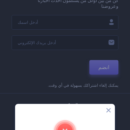
كن من بين أوائل من يستلمون أحدث أخبارنا
وعروضنا
انضم
يمكنك إلغاء اشتراكك بسهولة في أي وقت.
الشركة
حولنا
اتصل بنا